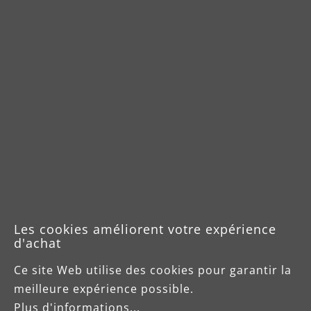
revêtement MENZER CoolTec, la technologie
AntiStat ou le 3D-coating augmentent la
performance de ponçage et allongent la durée de
vie.
Les cookies améliorent votre expérience
d'achat
Ce site Web utilise des cookies pour garantir la
meilleure expérience possible.
Plus d'informations...