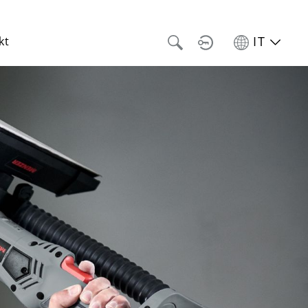
IT
kt