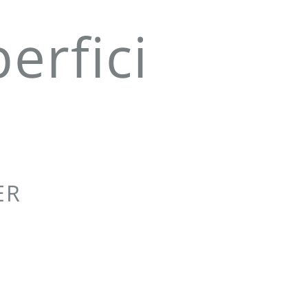
erfici
ER