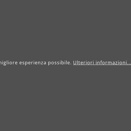
Soluzio
migliore esperienza possibile.
Ulteriori informazioni..
Imballa
certific
Con la certificazione
garantiamo che ques
responsabile e contr