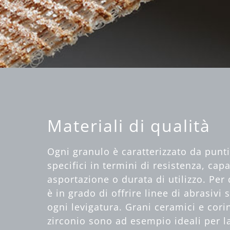
Materiali di qualità
Ogni granulo è caratterizzato da punti
specifici in termini di resistenza, capa
asportazione o durata di utilizzo. Pe
è in grado di offrire linee di abrasivi 
ogni levigatura. Grani ceramici e cori
zirconio sono ad esempio ideali per la