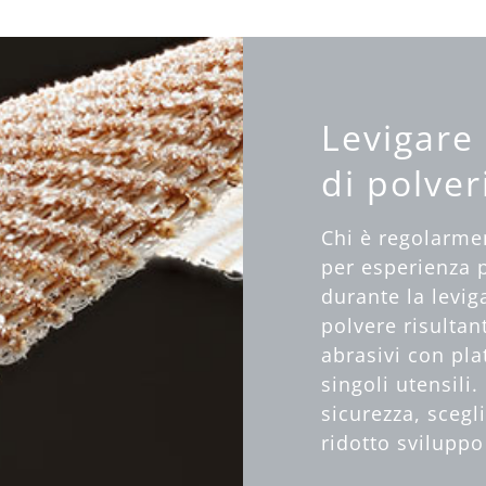
Levigare
di polver
Chi è regolarmen
per esperienza 
durante la levig
polvere risultan
abrasivi con plat
singoli utensili
sicurezza, scegl
ridotto sviluppo