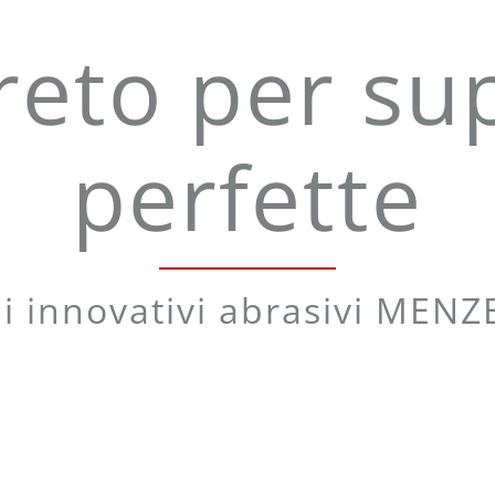
greto per sup
perfette
li innovativi abrasivi MENZ