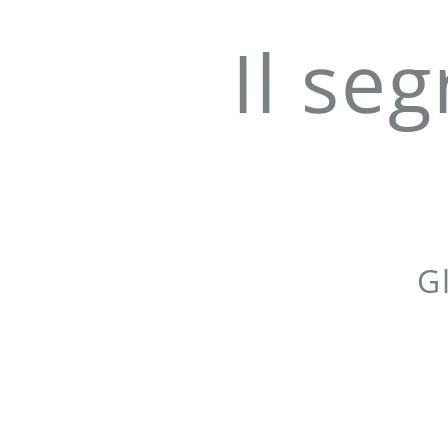
Il se
G