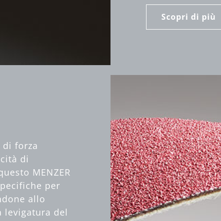
Scopri di più
 di forza
cità di
r questo MENZER
specifiche per
ndone allo
 levigatura del