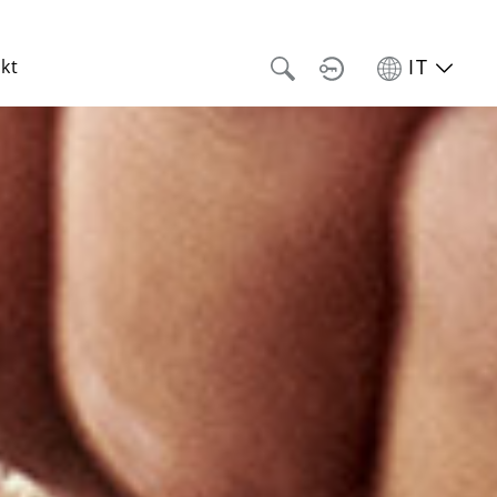
IT
kt