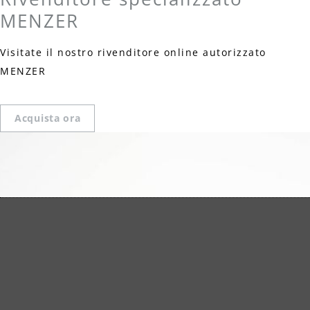
MENZER
Visitate il nostro rivenditore online autorizzato
MENZER
Acquista ora
Dati tecnici
Supporto: Tessuto
Tipo di grana: Ceramica
Grana: G24-120