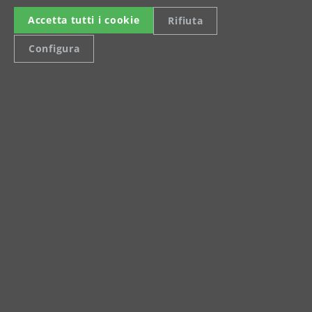
Accetta tutti i cookie
Rifiuta
Configura
Celsiusstraße 20
04420 Markranstädt
Tel.: +49 (0) 34205 9 27 94 00
Fax: +49 (0) 34205 9 27 94 29
info@menzer-tools.com
Informazioni legali