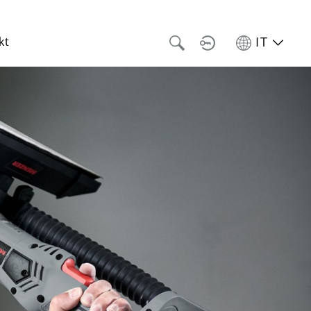
IT
kt