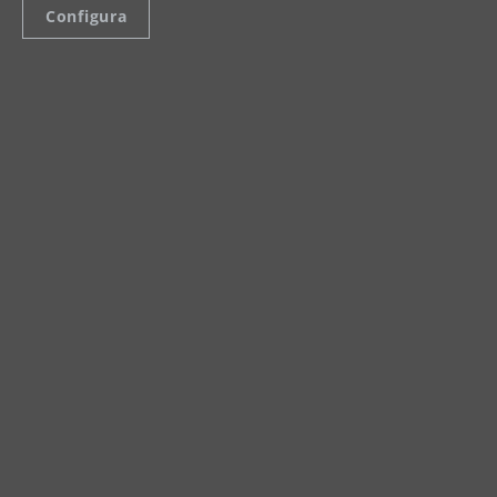
Configura
mehr erfahren
Zubehör & Ersatzteile