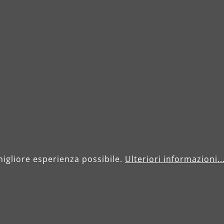
Celsiusstraße 20
04420 Markranstädt
 (0) 34205 9 27 94 00
Fax: +49 (0) 34205 
info@menzer-tools.com
azioni legali
Informativa sulla privac
migliore esperienza possibile.
Ulteriori informazioni..