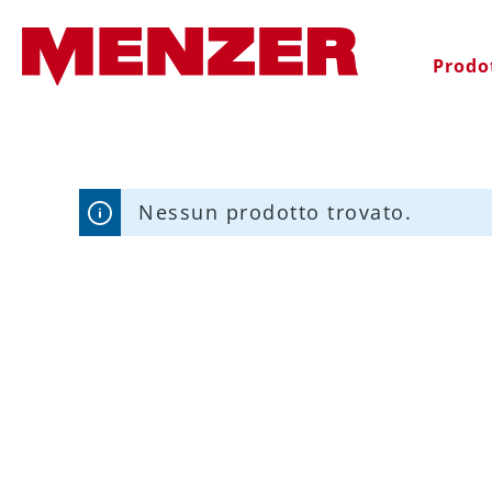
 ricerca
Passa alla navigazione principale
Prodo
Nessun prodotto trovato.