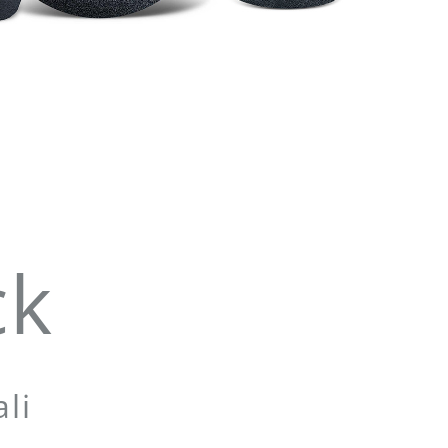
ck
li