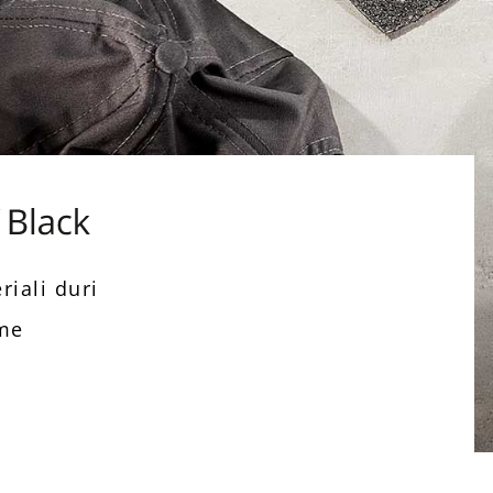
eriali duri
eme