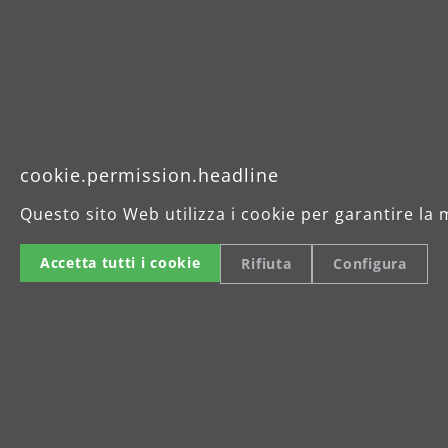
cookie.permission.headline
Questo sito Web utilizza i cookie per garantire la 
Accetta tutti i cookie
Rifiuta
Configura
Ottimo per i materiali minerali
Black MENZER è un abrasivo con una grana i
estremamente dura ed efficiente nel taglio