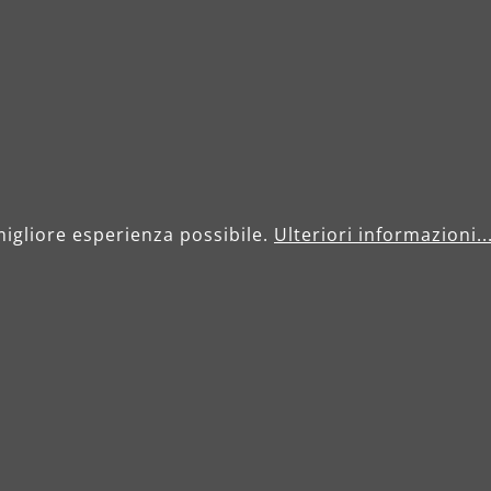
migliore esperienza possibile.
Ulteriori informazioni..
n carburo di silicio
Rivestimento ant
 che lo rende perfetto