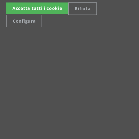
Accetta tutti i cookie
Rifiuta
Configura
Celsiusstraße 20
04420 Markranstädt
Tel.: +49 (0) 34205 9 27 94 00
Fax: +49 (0) 34205 9 27 94 29
info@menzer-tools.com
Informazioni legali