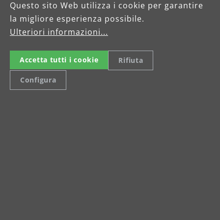
Questo sito Web utilizza i cookie per garantire
la migliore esperienza possibile.
Ulteriori informazioni...
Accetta tutti i cookie
Rifiuta
Configura
2 anni di garanzia del
produttore
Gli utensili MENZER BASE LINE sono