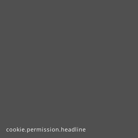
Downloads
Foglio dati del prodotto
Istruzioni per l’uso
cookie.permission.headline