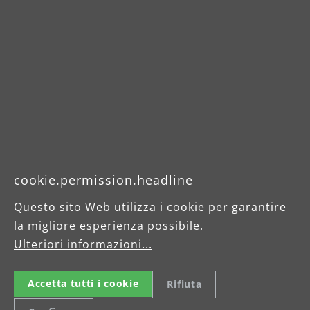
Nederlands
Details van de MENZER ETS 125
Nede
/ ETS 150
cookie.permission.headline
Questo sito Web utilizza i cookie per garantire
la migliore esperienza possibile.
Celsiusstraße 20
Ulteriori informazioni...
04420 Markranstädt
Tel.: +49 (0) 34205 9 27 94 00
Accetta tutti i cookie
Rifiuta
Fax: +49 (0) 34205 9 27 94 29
info@menzer-tools.com