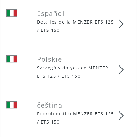
Español
Detalles de la MENZER ETS 125
Espa
/ ETS 150
Polskie
Szczegóły dotyczące MENZER
Pols
ETS 125 / ETS 150
čeština
Podrobnosti o MENZER ETS 125
češt
/ ETS 150