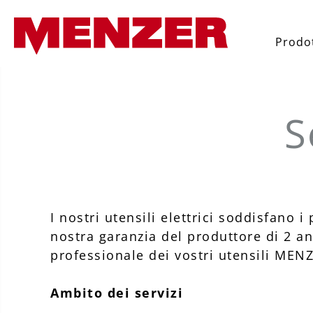
 ricerca
Passa alla navigazione principale
Prodot
S
I nostri utensili elettrici soddisfano i
nostra garanzia del produttore di 2 a
professionale dei vostri utensili MEN
Ambito dei servizi