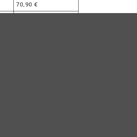
70,90 €
70,90 €
142,90 €
Celsiusstraße 20
04420 Markranstädt
 (0) 34205 9 27 94 00
Fax: +49 (0) 34205 
info@menzer-tools.com
azioni legali
Informativa sulla privac