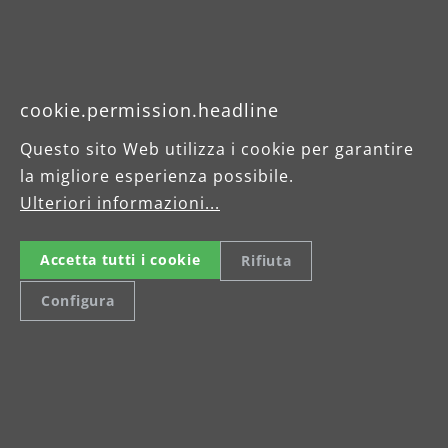
MONOSPAZZOLA
cookie.permission.headline
Questo sito Web utilizza i cookie per garantire
la migliore esperienza possibile.
Ulteriori informazioni...
Accetta tutti i cookie
Rifiuta
Configura
Platorello Multidisk
Ki