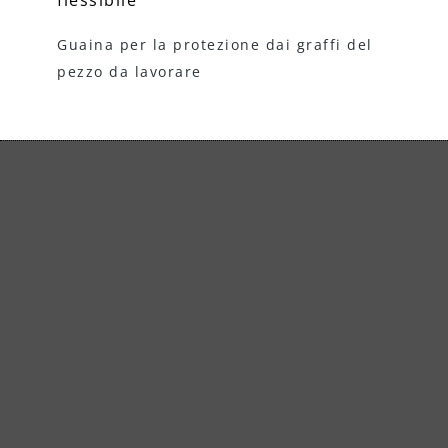
flessibile
Ad
as
Guaina per la protezione dai graffi del
pezzo da lavorare
ASPIRATORI INDUSTRIALI: VCX
5X0 PRO