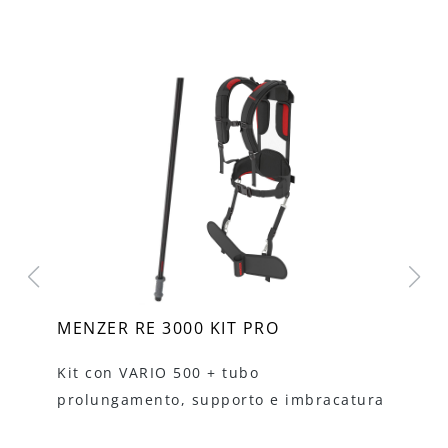
MENZER RE 3000 KIT PRO
Tr
i,
Kit con VARIO 500 + tubo
Ba
prolungamento, supporto e imbracatura