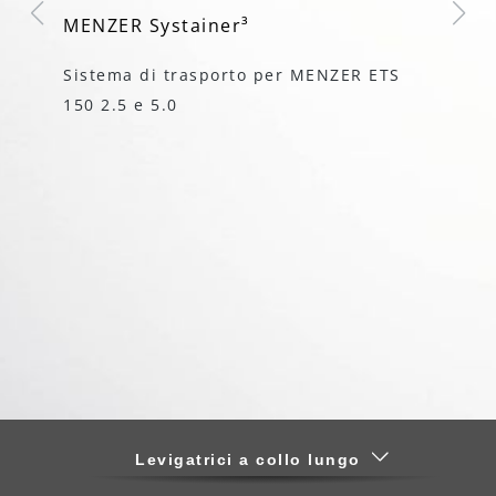
no
MENZER Systainer³
Pl
Sistema di trasporto per MENZER ETS
Pe
150 2.5 e 5.0
l
ta
Levigatrici a collo lungo