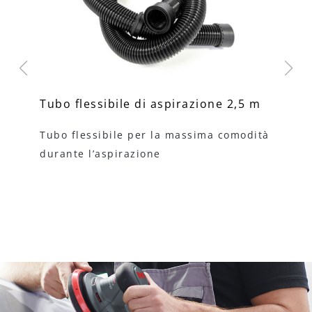
Tubo flessibile di aspirazione 2,5 m
Ad
i,
Tubo flessibile per la massima comodità
Ad
durante l’aspirazione
as