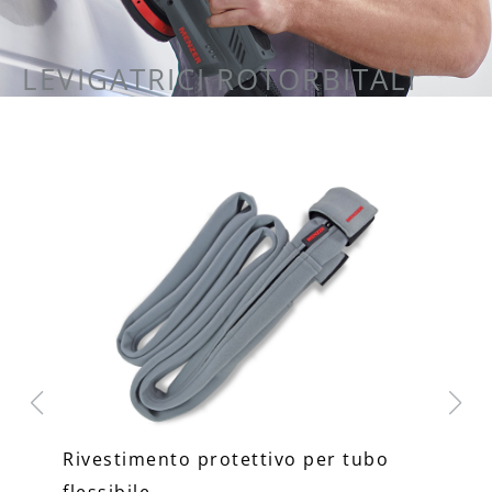
LEVIGATRICI ROTORBITALI
Rivestimento protettivo per tubo
Ad