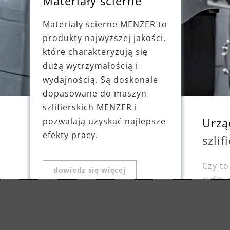
Materiały ścierne
Materiały ścierne MENZER to
produkty najwyższej jakości,
które charakteryzują się
dużą wytrzymałością i
wydajnością. Są doskonale
dopasowane do maszyn
szlifierskich MENZER i
Urzą
pozwalają uzyskać najlepsze
efekty pracy.
szlif
Czy to
dowiedz się więcej
sufit:
i do 
idealn
Nasze