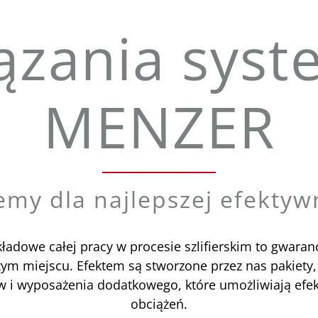
ązania sys
MENZER
emy dla najlepszej efektyw
ładowe całej pracy w procesie szlifierskim to gwaran
 miejscu. Efektem są stworzone przez nas pakiety, kt
ów i wyposażenia dodatkowego, które umożliwiają efe
obciążeń.