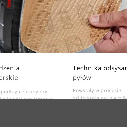
dzenia
Technika odsysa
ierskie
pyłów
Powstały w procesie
 podłoga, ściany czy
szlifowania pył nie tyl
 dla każdej powierzchni
zanieczyszcza
każdego celu mamy
pomieszczenia, ale ta
ą maszynę szlifierską.
szkodzi zdrowiu
 urządzenia