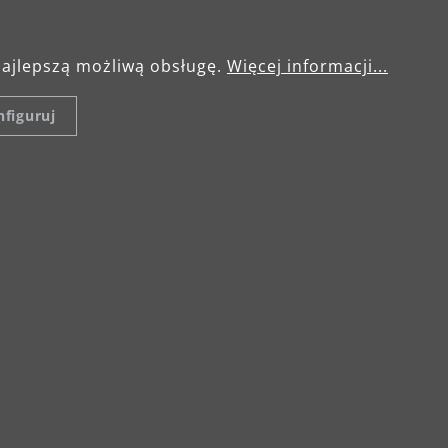
najlepszą możliwą obsługę.
Więcej informacji...
ni, chcą wnieść
figuruj
 i wiedzę, oraz
imat pracy,
noruje