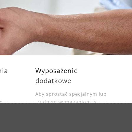
nia
Wyposażenie
dodatkowe
Aby sprostać specjalnym lub
ko
trudnym wymaganiom w
zakresie szlifowania,
kże
posiadamy w ofercie
produkty specjalne