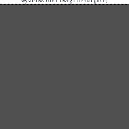
wysokowartościowego tlenku glinu)
Ziarnistość: K40-2000
Dodatki: MENZER CoolTec
Dostępny do
Szlifierki do suchej zabudowy
Szlifierki mimośrodowe
Szlifierki delta, szlifierki multi
Szlifierki oscylacyjne
Zastosowanie
Farba, lakier