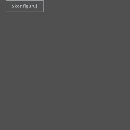
Skonfiguruj
Karta produktu