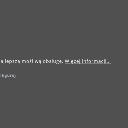
zapewniają długą żyw
Oferują również szer
spełniają wymagania
maszyny MENZER PRO-
w jakość i wydajność
perspektywie.
najlepszą możliwą obsługę.
Więcej informacji...
figuruj