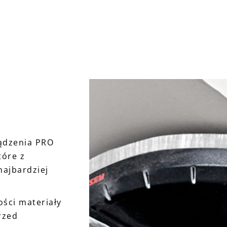
ądzenia PRO
tóre z
najbardziej
ości materiały
rzed