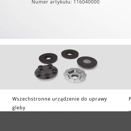
Numer artykułu: 116040000
Wszechstronne urządzenie do uprawy
gleby
Oprócz tarczy szlifierskiej do segmentów
diamentowych i PCD wchodzących w zakres