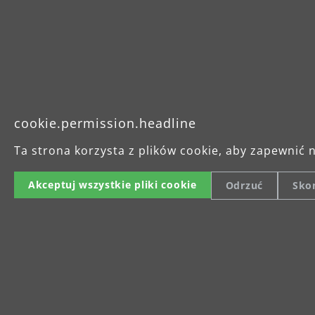
Dane technicz
Napięcie: 220–240 V ~ 
Pobór mocy: 1.010 W
Waga: 4,3 kg
Długość: 1.620 mm
cookie.permission.headline
Liczba obrotów: 1.000 -
Ta strona korzysta z plików cookie, aby zapewnić 
Talerz: Ø 225 mm
Akceptuj wszystkie pliki cookie
Odrzuć
Skon