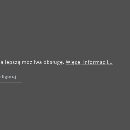
ne
Zakres dostawy
Ce
50 Hz
MENZER LHS 225 PRO
1 89
torba transportowa
2 32
dodatkowy uchwyt
Num
 2.100 min-1
najlepszą możliwą obsługę.
Więcej informacji...
figuruj