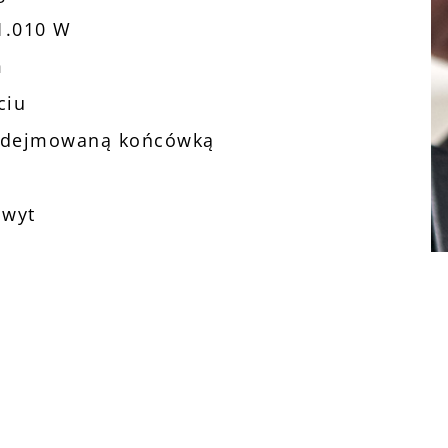
1.010 W
m
ciu
e zdejmowaną końcówką
hwyt