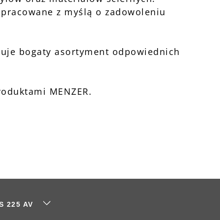
 opracowane z myślą o zadowoleniu
ruje bogaty asortyment odpowiednich
 produktami MENZER.
S 225 AV