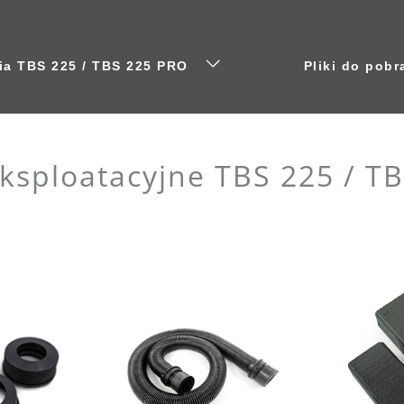
nia TBS 225 / TBS 225 PRO
Pliki do pobr
eksploatacyjne TBS 225 / T