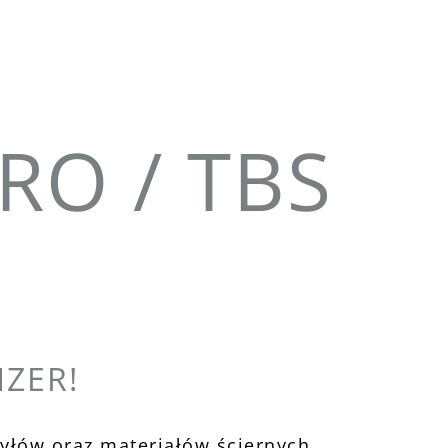
PRO / TBS
NZER!
pyłów oraz materiałów ściernych.