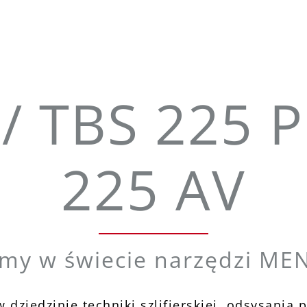
/ TBS 225 
225 AV
my w świecie narzędzi ME
 dziedzinie techniki szlifierskiej, odsysania 