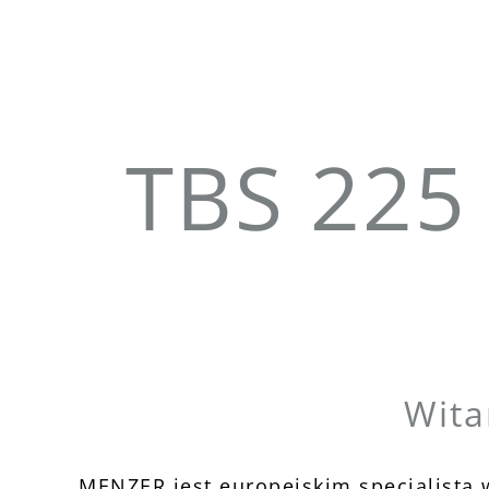
TBS 225 
Wita
MENZER jest europejskim specjalistą w