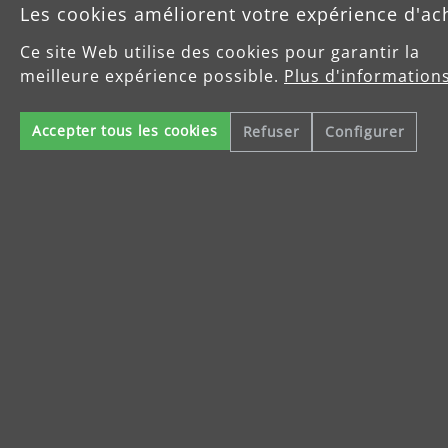
Les cookies améliorent votre expérience d'ac
Produits
Ce site Web utilise des cookies pour garantir la
meilleure expérience possible.
Plus d'informations
Service
Accepter tous les cookies
Refuser
Configurer
Enterprise
Celsiusstraße 20
04420 Markranstädt
info@menzer-tools.com
Mentions légales
Protection des données
Conditions Générales de Vente