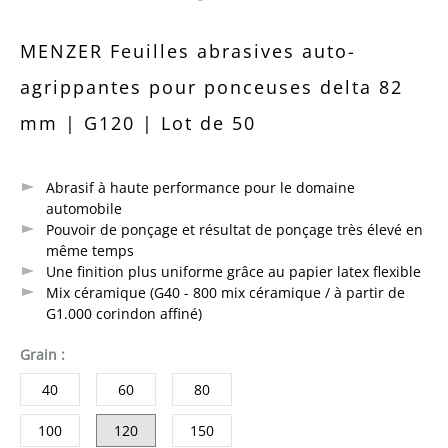
Note moyenne de 0 sur 5 étoiles
MENZER Feuilles abrasives auto-
agrippantes pour ponceuses delta 82
mm | G120 | Lot de 50
Abrasif à haute performance pour le domaine
automobile
Pouvoir de ponçage et résultat de ponçage très élevé en
même temps
Une finition plus uniforme grâce au papier latex flexible
Mix céramique (G40 - 800 mix céramique / à partir de
G1.000 corindon affiné)
sélectionner
Grain
:
40
60
80
100
120
150