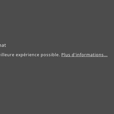
Utilisation
hat
Plâtre, enduit
eilleure expérience possible.
Plus d'informations...
Peinture, vernis
Bois
Matière plastique