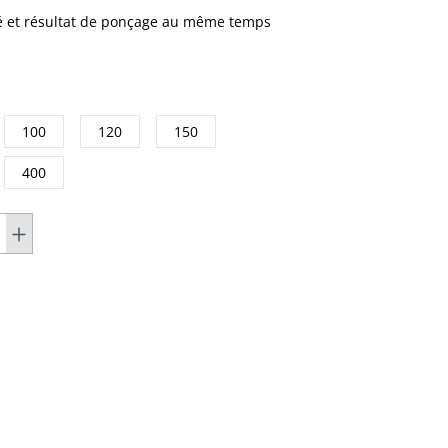
vé et résultat de ponçage au même temps
100
120
150
400
option n'est pas disponible pour le moment.)