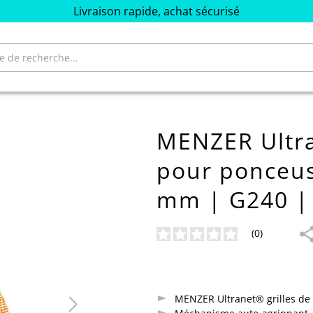
Livraison rapide, achat sécurisé
MENZER Ultra
pour ponceus
mm | G240 | L
(0)
Note moyenne de 0 sur 5 étoiles
MENZER Ultranet® grilles de