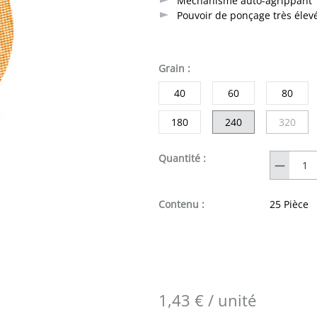
Méchanisme auto-agrippant
Pouvoir de ponçage très éle
sélectionner
Grain
:
40
60
80
180
240
320
(Cette 
Quantité
Quantité :
Contenu :
25 Pièce
1,43 € / unité