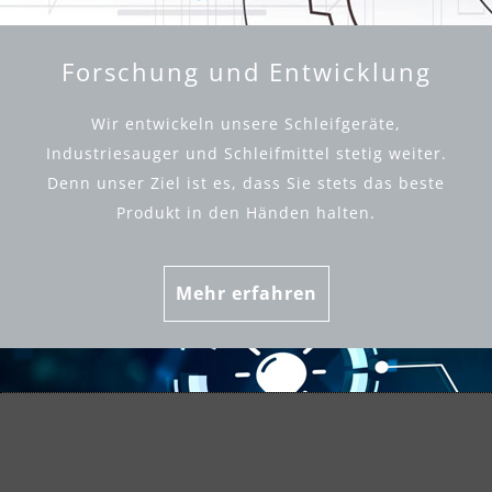
Forschung und Entwicklung
Wir entwickeln unsere Schleifgeräte,
Industriesauger und Schleifmittel stetig weiter.
Denn unser Ziel ist es, dass Sie stets das beste
Produkt in den Händen halten.
Mehr erfahren