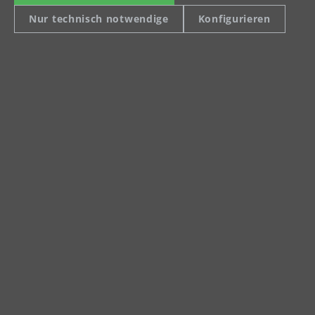
04420 Markranstädt
Nur technisch notwendige
Konfigurieren
Telefon: +49 (0) 34205 9 27 94 00
Fax: +49 (0) 34205 9 27 94 29
info@menzer-tools.com
Impressum
Datenschutz
AGB