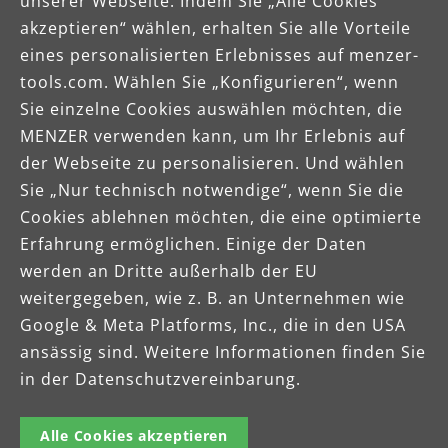
unserer Webseite. Indem Sie „Alle Cookies
akzeptieren“ wählen, erhalten Sie alle Vorteile
Wir entwickeln unsere Schleifgeräte,
eines personalisierten Erlebnisses auf menzer-
Industriesauger und Schleifmittel stetig weiter.
tools.com. Wählen Sie „Konfigurieren“, wenn
Denn unser Ziel ist es, dass Sie stets das beste
Sie einzelne Cookies auswählen möchten, die
Produkt in den Händen halten.
MENZER verwenden kann, um Ihr Erlebnis auf
der Webseite zu personalisieren. Und wählen
Sie „Nur technisch notwendige“, wenn Sie die
Mehr erfahren
Cookies ablehnen möchten, die eine optimierte
Erfahrung ermöglichen. Einige der Daten
werden an Dritte außerhalb der EU
weitergegeben, wie z. B. an Unternehmen wie
Google & Meta Platforms, Inc., die in den USA
ansässig sind. Weitere Informationen finden Sie
in der Datenschutzvereinbarung.
Celsiusstraße 20
Alle Cookies akzeptieren