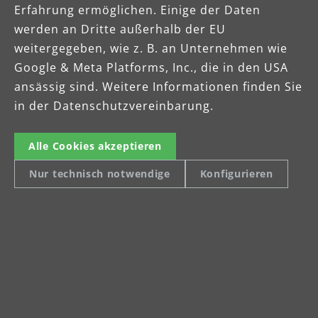
Erfahrung ermöglichen. Einige der Daten
werden an Dritte außerhalb der EU
weitergegeben, wie z. B. an Unternehmen wie
Google & Meta Platforms, Inc., die in den USA
Zwei Jahre
ansässig sind. Weitere Informationen finden Sie
in der Datenschutzvereinbarung.
Herstellergarantie
Alle Cookies akzeptieren
MENZER Geräte bestechen durch
Zuverlässigkeit und Leistung. Für alle
Nur technisch notwendige
Konfigurieren
BASE LINE Produkte gewährt MENZER
deswegen eine 2-jährige
Herstellergarantie. Für Gewerbekunden
gelten abweichende
Garantiebedingungen.
Garantiebedingungen