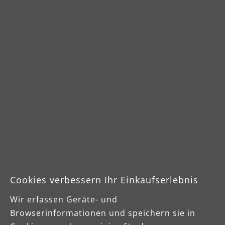
Schleifteller (406 mm) für Klett-
Bürs
eller
Schleifscheiben
von 
Cookies verbessern Ihr Einkaufserlebnis
Wir erfassen Geräte- und
Downloads
Browserinformationen und speichern sie in