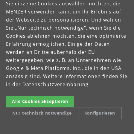
Sie einzelne Cookies auswählen möchten, die
MENZER verwenden kann, um Ihr Erlebnis auf
der Webseite zu personalisieren. Und wählen
Sie „Nur technisch notwendige“, wenn Sie die
Cookies ablehnen möchten, die eine optimierte
Erfahrung ermöglichen. Einige der Daten
werden an Dritte außerhalb der EU
weitergegeben, wie z. B. an Unternehmen wie
Google & Meta Platforms, Inc., die in den USA
Zwei Jahre
ansässig sind. Weitere Informationen finden Sie
in der Datenschutzvereinbarung.
Herstellergarantie
MENZER Geräte bestechen durch
Alle Cookies akzeptieren
Zuverlässigkeit und Leistung. Für alle
Nur technisch notwendige
Konfigurieren
BASE LINE Produkte gewährt MENZER
deswegen eine 2-jährige
Herstellergarantie. Für Gewerbekunden