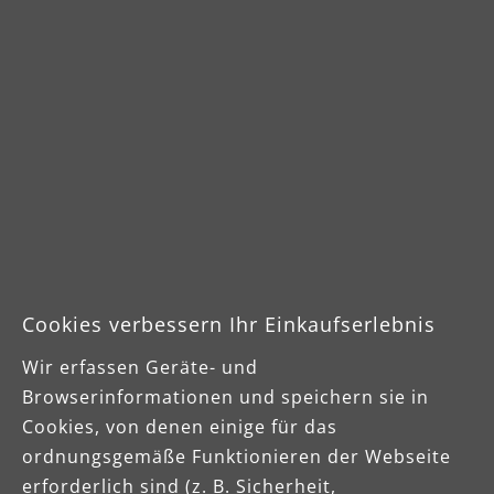
MENZER Diamantpolierpads zeichnen sich
durch ein hochwertiges Diamantkorn aus.
Dieses erlaubt je nach Ausprägung das
trockene oder nasse Schleifen und Polieren.
Die Diamantpolierpads sind besonders zum
Bearbeiten von mineralischen Untergründen
wie Stein, Keramik und Marmor geeignet.
Dank des hochwertigen Klettrückens sind sie
einfach in der Handhabung und schnell zu
wechseln. Diamantpolierpads von MENZER
Cookies verbessern Ihr Einkaufserlebnis
gibt es für Mehrscheibenmaschinen
(Satellitenmaschinen) sowie Betonfräsen.
Wir erfassen Geräte- und
Browserinformationen und speichern sie in
Cookies, von denen einige für das
mehr erfahren
ordnungsgemäße Funktionieren der Webseite
erforderlich sind (z. B. Sicherheit,