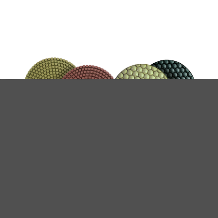
Diamantpolierpads