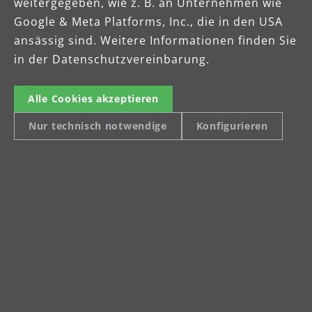
weitergegeben, wie z. B. an Unternehmen wie
Google & Meta Platforms, Inc., die in den USA
Celsiusstraße 20
ansässig sind. Weitere Informationen finden Sie
04420 Markranstädt
in der Datenschutzvereinbarung.
Telefon: +49 (0) 34205 9 27 94 00
Fax: +49 (0) 34205 9 27 94 29
info@menzer-tools.com
Alle Cookies akzeptieren
Nur technisch notwendige
Konfigurieren
Impressum
Datenschutz
AGB