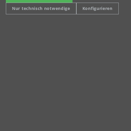
2. Schritt: Ausfüllen des
Nur technisch notwendige
Konfigurieren
Förderantrags
Um die entsprechende Förderung zu
erhalten, muss der Antrag der BG BAU
ausgefüllt und gemeinsam mit der
Rechnung eingeschickt werden.
Zum Förderantrag