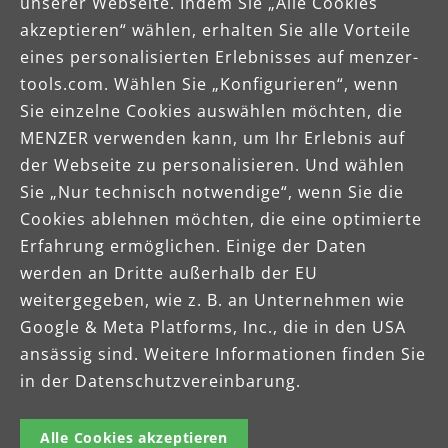
unserer Webseite. Indem Sie „Alle Cookies
akzeptieren“ wählen, erhalten Sie alle Vorteile
eines personalisierten Erlebnisses auf menzer-
tools.com. Wählen Sie „Konfigurieren“, wenn
Sie einzelne Cookies auswählen möchten, die
1. Schritt: Kauf
MENZER verwenden kann, um Ihr Erlebnis auf
der Webseite zu personalisieren. Und wählen
Sie „Nur technisch notwendige“, wenn Sie die
Kaufen Sie Ihre(n) Industriesauger bei
Cookies ablehnen möchten, die eine optimierte
MENZER. Beachten Sie die
Erfahrung ermöglichen. Einige der Daten
Förderbedingungen der BG BAU.
werden an Dritte außerhalb der EU
weitergegeben, wie z. B. an Unternehmen wie
Google & Meta Platforms, Inc., die in den USA
ansässig sind. Weitere Informationen finden Sie
in der Datenschutzvereinbarung.
Alle Cookies akzeptieren