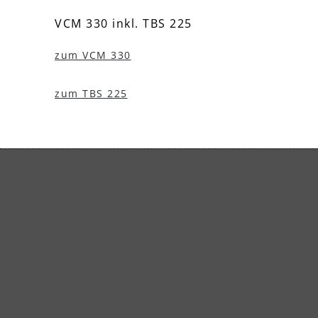
VCM 330 inkl. TBS 225
VCM 
zum VCM 330
zum 
zum TBS 225
zum 