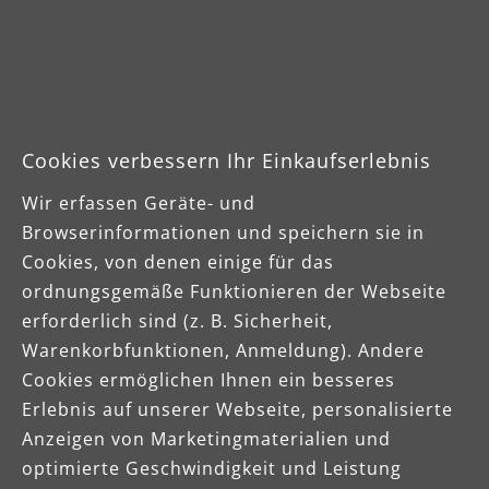
Metall
Cookies verbessern Ihr Einkaufserlebnis
Wir erfassen Geräte- und
Browserinformationen und speichern sie in
Cookies, von denen einige für das
ordnungsgemäße Funktionieren der Webseite
erforderlich sind (z. B. Sicherheit,
Perfekt für Holz und Metall
Warenkorbfunktionen, Anmeldung). Andere
Cookies ermöglichen Ihnen ein besseres
MENZER Blue Schleifmittel besitzen das
Erlebnis auf unserer Webseite, personalisierte
scharfe, schnittige Zirkonkorund als
d
Anzeigen von Marketingmaterialien und
Schleifkorn. Das selbstschärfende
optimierte Geschwindigkeit und Leistung
Zirkonkorund Korn eignet sich besonders zum
B