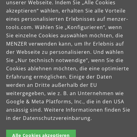
unserer Webseite. Indem Sie „Alle Cookies
Schleifen von Metall und den verschiedenen
akzeptieren“ wählen, erhalten Sie alle Vorteile
Varianten von Hölzern und Holzfußböden.
D
eines personalisierten Erlebnisses auf menzer-
D
tools.com. Wählen Sie „Konfigurieren“, wenn
Sie einzelne Cookies auswählen möchten, die
MENZER verwenden kann, um Ihr Erlebnis auf
der Webseite zu personalisieren. Und wählen
Sie „Nur technisch notwendige“, wenn Sie die
Cookies ablehnen möchten, die eine optimierte
Erfahrung ermöglichen. Einige der Daten
werden an Dritte außerhalb der EU
weitergegeben, wie z. B. an Unternehmen wie
Google & Meta Platforms, Inc., die in den USA
ansässig sind. Weitere Informationen finden Sie
in der Datenschutzvereinbarung.
Celsiusstraße 20
Alle Cookies akzeptieren