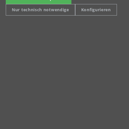
04420 Markranstädt
Nur technisch notwendige
Konfigurieren
Telefon: +49 (0) 34205 9 27 94 00
Fax: +49 (0) 34205 9 27 94 29
info@menzer-tools.com
Impressum
Datenschutz
AGB