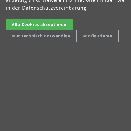
ansässig sind. Weitere Informationen finden Sie
in der Datenschutzvereinbarung.
Alle Cookies akzeptieren
Celsiusstraße 20
Nur technisch notwendige
Konfigurieren
04420 Markranstädt
Telefon: +49 (0) 34205 9 27 94 00
Fax: +49 (0) 34205 9 27 94 29
info@menzer-tools.com
Impressum
Datenschutz
AGB