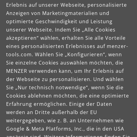
Erlebnis auf unserer Webseite, personalisierte
Lacken geeignet. Die spezielle MENZER CoolTec
C
Anzeigen von Marketingmaterialien und
Beschichtung verhindert ein vorzeitiges
optimierte Geschwindigkeit und Leistung
Zusetzen des Schleifmittels äußerst effektiv.
unserer Webseite. Indem Sie „Alle Cookies
Dadurch ist MENZER White auf
akzeptieren“ wählen, erhalten Sie alle Vorteile
thermoplastischen Oberflächen wie Kunstoffen
d
eines personalisierten Erlebnisses auf menzer-
und Lacken besonders langlebig.
U
tools.com. Wählen Sie „Konfigurieren“, wenn
e
Sie einzelne Cookies auswählen möchten, die
MENZER verwenden kann, um Ihr Erlebnis auf
der Webseite zu personalisieren. Und wählen
Sie „Nur technisch notwendige“, wenn Sie die
Cookies ablehnen möchten, die eine optimierte
Erfahrung ermöglichen. Einige der Daten
werden an Dritte außerhalb der EU
weitergegeben, wie z. B. an Unternehmen wie
Google & Meta Platforms, Inc., die in den USA