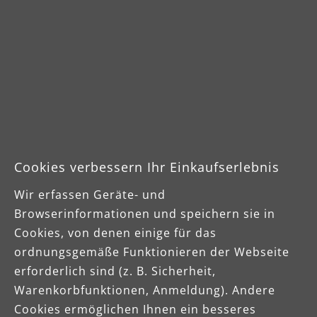
Farbe, Lack
Gips, Spachtel
Holz
Cookies verbessern Ihr Einkaufserlebnis
Wir erfassen Geräte- und
Browserinformationen und speichern sie in
Cookies, von denen einige für das
Langlebig und ausdauernd
ordnungsgemäße Funktionieren der Webseite
erforderlich sind (z. B. Sicherheit,
MENZER White ist der bewährte Klassiker im
Warenkorbfunktionen, Anmeldung). Andere
Innenausbau und ideal zur Bearbeitung von
Cookies ermöglichen Ihnen ein besseres
Gips und Spachtelmassen sowie Farben und