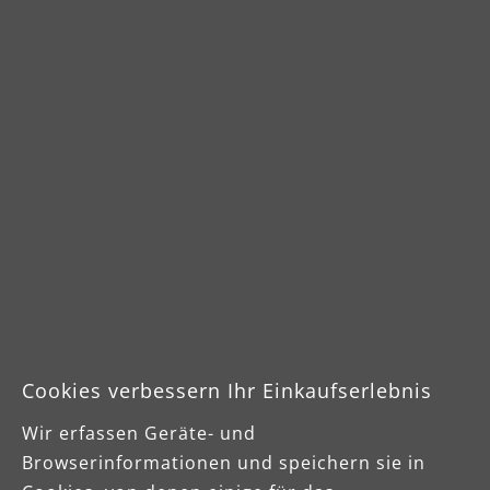
autorisierten Fachhändler
für MENZER Produkte
Hier MENZER Produkte kaufen
Produktinformationen
Genaue Informationen zu den einzelnen
Reinigungs- und Polierpads erhalten Sie in
Cookies verbessern Ihr Einkaufserlebnis
unserem Downloadbereich per PDF
Wir erfassen Geräte- und
Download.
Browserinformationen und speichern sie in