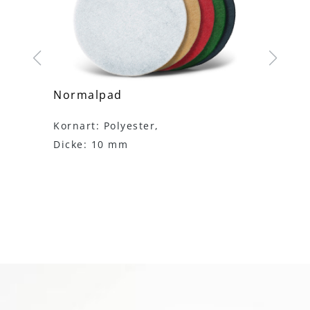
Normalpad
Supe
s 250
Kornart: Polyester,
Korna
Dicke: 10 mm
Dick