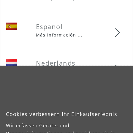
Espanol
Espa
Más información ...
Nederlands
Nede
Meer informatie ...
Polska
Pols
Dowiedz się więcej...
Cookies verbessern Ihr Einkaufserlebnis
Wir erfassen Geräte- und