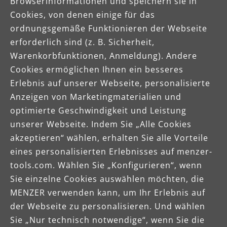
Browserinformationen und speichern sie in
Cookies, von denen einige für das
ordnungsgemäße Funktionieren der Webseite
erforderlich sind (z. B. Sicherheit,
Warenkorbfunktionen, Anmeldung). Andere
Cookies ermöglichen Ihnen ein besseres
Celsiusstraße 20
Erlebnis auf unserer Webseite, personalisierte
04420 Markranstädt
Anzeigen von Marketingmaterialien und
Telefon: +49 (0) 34205 9 27 94 00
optimierte Geschwindigkeit und Leistung
Fax: +49 (0) 34205 9 27 94 29
unserer Webseite. Indem Sie „Alle Cookies
info@menzer-tools.com
akzeptieren“ wählen, erhalten Sie alle Vorteile
eines personalisierten Erlebnisses auf menzer-
Impressum
tools.com. Wählen Sie „Konfigurieren“, wenn
Sie einzelne Cookies auswählen möchten, die
Datenschutz
MENZER verwenden kann, um Ihr Erlebnis auf
AGB
der Webseite zu personalisieren. Und wählen
Sie „Nur technisch notwendige“, wenn Sie die