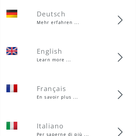
Deutsch
Deut
Mehr erfahren ...
English
Engl
Learn more ...
Français
Fran
En savoir plus ...
Italiano
Ital
Per saperne di più ...