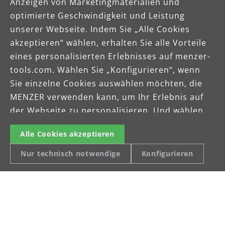
Anzeigen von Marketingmaterialien und
optimierte Geschwindigkeit und Leistung
unserer Webseite. Indem Sie „Alle Cookies
akzeptieren“ wählen, erhalten Sie alle Vorteile
eines personalisierten Erlebnisses auf menzer-
tools.com. Wählen Sie „Konfigurieren“, wenn
Sie einzelne Cookies auswählen möchten, die
MENZER verwenden kann, um Ihr Erlebnis auf
der Webseite zu personalisieren. Und wählen
Sie „Nur technisch notwendige“, wenn Sie die
Alle Cookies akzeptieren
Cookies ablehnen möchten, die eine optimierte
Erfahrung ermöglichen. Einige der Daten
Nur technisch notwendige
Konfigurieren
werden an Dritte außerhalb der EU
weitergegeben, wie z. B. an Unternehmen wie
Google & Meta Platforms, Inc., die in den USA
ansässig sind. Weitere Informationen finden Sie
in der Datenschutzvereinbarung.