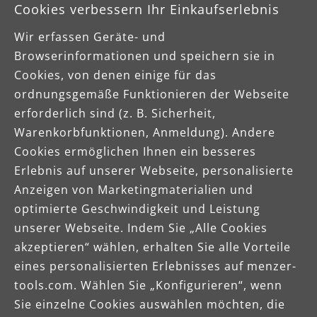
Cookies verbessern Ihr Einkaufserlebnis
Wir erfassen Geräte- und
Browserinformationen und speichern sie in
Cookies, von denen einige für das
Fühlst Du Dich angesprochen?
ordnungsgemäße Funktionieren der Webseite
erforderlich sind (z. B. Sicherheit,
Dann bewirb Dich schnell und einfach mit einem
Warenkorbfunktionen, Anmeldung). Andere
Klick auf den "Jetzt bewerben" Button.
Cookies ermöglichen Ihnen ein besseres
Erlebnis auf unserer Webseite, personalisierte
Für alle unsere Bewerber ist Sandy Held die
Anzeigen von Marketingmaterialien und
richtige Ansprechpartnerin und steht bei Fragen
optimierte Geschwindigkeit und Leistung
telefonisch gerne zur Verfügung.
Natürlich ist
unserer Webseite. Indem Sie „Alle Cookies
auch die Bewerbung per E-Mail möglich. Diese
akzeptieren“ wählen, erhalten Sie alle Vorteile
sollte ein Anschreiben, einen Lebenslauf und
eines personalisierten Erlebnisses auf menzer-
optional zusätzliche Referenzen wie Zeugnisse
tools.com. Wählen Sie „Konfigurieren“, wenn
oder Arbeitsproben beinhalten.
Sie einzelne Cookies auswählen möchten, die