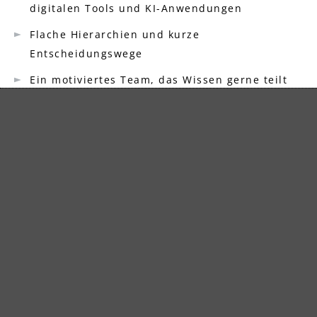
digitalen Tools und KI-Anwendungen
Flache Hierarchien und kurze
Entscheidungswege
Ein motiviertes Team, das Wissen gerne teilt
und gemeinsam Erfolge feiert
Attraktive Zusatzleistungen: freie Getränke &
Obst, Zuschüsse zur Kinderbetreuung,
Teamevents, Gesundheitstage,
Massageangebote, Shoppingcard u. v. m
Parkplätze