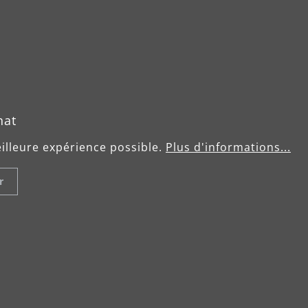
hat
eilleure expérience possible.
Plus d'informations...
r
 un ponçage sans
 un abrasif qui permet