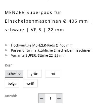
Durchschnittliche Bewertung von 0 von 5 Sternen
MENZER Superpads für
Einscheibenmaschinen Ø 406 mm |
schwarz | VE 5 | 22 mm
Hochwertige MENZER-Pads Ø 406 mm
Passend für marktübliche Einscheibenmaschinen
Variante SUPER: Stärke 22–25 mm
auswählen
Korn
:
schwarz
grün
rot
beige
weiß
Anzahl
Anzahl: