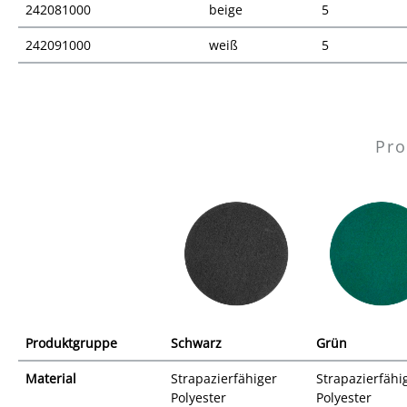
242081000
beige
5
242091000
weiß
5
Preisübersicht
Pro
Produktgruppe
Schwarz
Grün
Material
Strapazierfähiger
Strapazierfähi
Polyester
Polyester