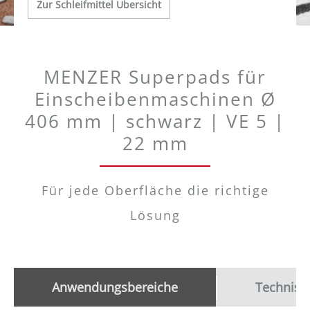
Zur Schleifmittel Übersicht
MENZER Superpads für
Einscheibenmaschinen Ø
406 mm | schwarz | VE 5 |
22 mm
Für jede Oberfläche die richtige
Lösung
Anwendungsbereiche
Technisc