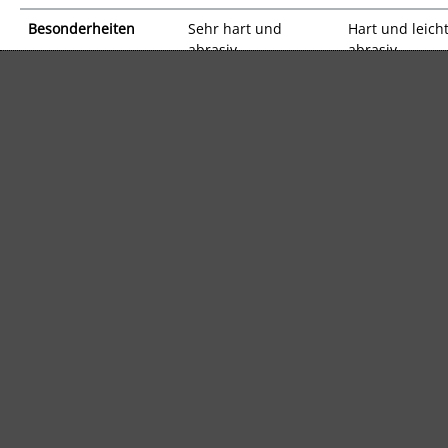
Besonderheiten
Sehr hart und
Hart und leich
abrasiv
abrasiv
Hauptanwendung
Zum Reinigen bei
Zum Reinigen 
starken
leichten bis mi
Verschmutzungen.
Verschmutzun
Als Trägerpad für
und zur Pflege
Schleifgitter und
geölten Böden
Doppel-
als Trägerpad 
Schleifscheiben.
Schleifgitter u
Doppel-
Schleifscheibe
Kundenbewertungen
Bewertung schreiben