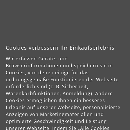
info@menzer-tools.com
Verantwortliche Person für die EU
MENZER GmbH
Celsiusstraße 20
Cookies verbessern Ihr Einkaufserlebnis
04420 Markranstädt
DE
Wir erfassen Geräte- und
Browserinformationen und speichern sie in
info@menzer-tools.com
Cookies, von denen einige für das
ordnungsgemäße Funktionieren der Webseite
erforderlich sind (z. B. Sicherheit,
Produktsicherheit
Warenkorbfunktionen, Anmeldung). Andere
Cookies ermöglichen Ihnen ein besseres
Erlebnis auf unserer Webseite, personalisierte
Anzeigen von Marketingmaterialien und
optimierte Geschwindigkeit und Leistung
unserer Webseite. Indem Sie „Alle Cookies