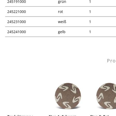
245191000
grün
1
245221000
rot
1
245231000
weiß
1
245241000
gelb
1
Preisübersicht
Pro