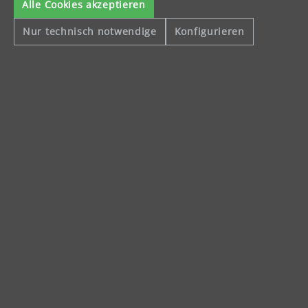
Alle Cookies akzeptieren
Nur technisch notwendige
Konfigurieren
Sichere Zahlungsarten
Vorkasse
Schnelle Lieferung
Käuferschutz
Servicezeiten
Mo-Do: 8-16 Uhr