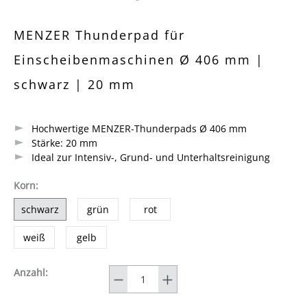
Durchschnittliche Bewertung von 0 von 5 Sternen
MENZER Thunderpad für
Einscheibenmaschinen Ø 406 mm |
schwarz | 20 mm
Hochwertige MENZER-Thunderpads Ø 406 mm
Stärke: 20 mm
Ideal zur Intensiv-, Grund- und Unterhaltsreinigung
auswählen
Korn
:
schwarz
grün
rot
weiß
gelb
Anzahl
Anzahl: