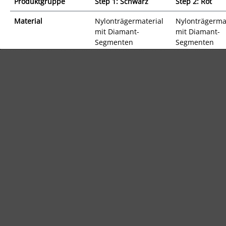
Produktgruppe
Step 1: Schwarz
Step 2: Rot
Material
Nylonträgermaterial
Nylonträgerma
mit Diamant-
mit Diamant-
Segmenten
Segmenten
Besonderheiten
Schleifbild:
seidenmatt
Hauptanwendung
Grundreinigung: Zur
Grundreinigun
Reinigung leichter
Zum Entferne
Verschmutzungen,
leichter
Kratzer und Streifen.
Verschmutzun
Optimal für die
und Streifen.
Grundreinigung und
Optimal für di
zur Vorbereitung des
Grundreinigu
täglichen Unterhalts
zur Vorbereitu
geeignet.
täglichen Unte