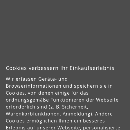
MENZER GmbH
Celsiusstraße 20
04420 Markranstädt
DE
info@menzer-tools.com
Verantwortliche Person für die EU
MENZER GmbH
Cookies verbessern Ihr Einkaufserlebnis
Celsiusstraße 20
04420 Markranstädt
Wir erfassen Geräte- und
DE
Browserinformationen und speichern sie in
Cookies, von denen einige für das
info@menzer-tools.com
ordnungsgemäße Funktionieren der Webseite
erforderlich sind (z. B. Sicherheit,
Warenkorbfunktionen, Anmeldung). Andere
Produktsicherheit
Cookies ermöglichen Ihnen ein besseres
Erlebnis auf unserer Webseite, personalisierte