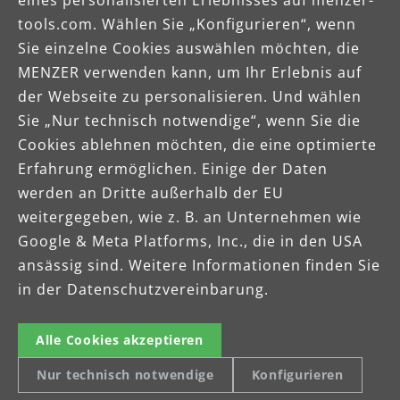
eines personalisierten Erlebnisses auf menzer-
tools.com. Wählen Sie „Konfigurieren“, wenn
Sie einzelne Cookies auswählen möchten, die
MENZER verwenden kann, um Ihr Erlebnis auf
der Webseite zu personalisieren. Und wählen
Sie „Nur technisch notwendige“, wenn Sie die
Cookies ablehnen möchten, die eine optimierte
Erfahrung ermöglichen. Einige der Daten
werden an Dritte außerhalb der EU
weitergegeben, wie z. B. an Unternehmen wie
Google & Meta Platforms, Inc., die in den USA
Zwei Jahre
ansässig sind. Weitere Informationen finden Sie
Herstellergarantie
in der Datenschutzvereinbarung.
MENZER Geräte bestechen durch
Alle Cookies akzeptieren
Zuverlässigkeit und Leistung. Für
Nur technisch notwendige
Konfigurieren
alle BASE LINE Produkte gewährt