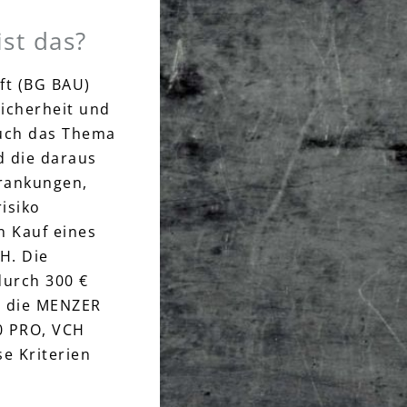
st das?
ft (BG BAU)
icherheit und
Auch das Thema
d die daraus
krankungen,
isiko
n Kauf eines
H. Die
durch 300 €
h die MENZER
0 PRO, VCH
e Kriterien