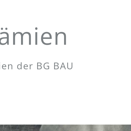
rämien
mien der BG BAU