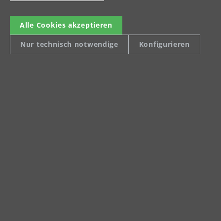
VCH 530 PRO
Der leistungsstarke Sauger für
Alle Cookies akzeptieren
asbesthaltigen Staub, Staubklasse H
Nur technisch notwendige
Konfigurieren
VCH 530 PRO