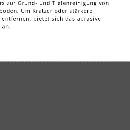
rs zur Grund- und Tiefenreinigung von
böden. Um Kratzer oder stärkere
entfernen, bietet sich das abrasive
 an.
tpolierpads
rpads zeichnen sich durch ein