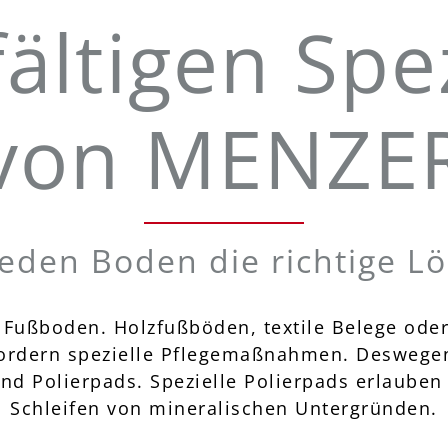
fältigen Sp
von MENZE
jeden Boden die richtige L
h Fußboden. Holzfußböden, textile Belege od
ordern spezielle Pflegemaßnahmen. Deswegen
und Polierpads. Spezielle Polierpads erlaube
Schleifen von mineralischen Untergründen.