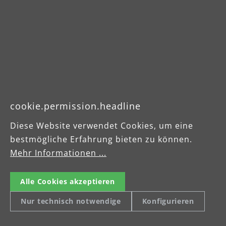
cookie.permission.headline
Diese Website verwendet Cookies, um eine
Die Allrounder unter den Schleifgeräten
bestmögliche Erfahrung bieten zu können.
Mehr Informationen ...
Sind Sie auf der Suche nach einem wahren
R
Alleskönner? Mit unserer MENZER
Alle Cookies akzeptieren
Einscheibenmaschine ESM 406 bieten wir
a
Ihnen eine Komplettlösung für Ihre
Nur technisch notwendige
Konfigurieren
Schleifprojekte, die es in sich hat.
Leistungsstark, effizient und mit gut