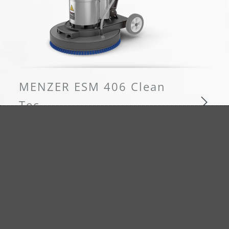
MENZER ESM 406 Clean
Tec
Der Allrounder zur Bodenreinigung
MENZER ESM 406 Clean Tec