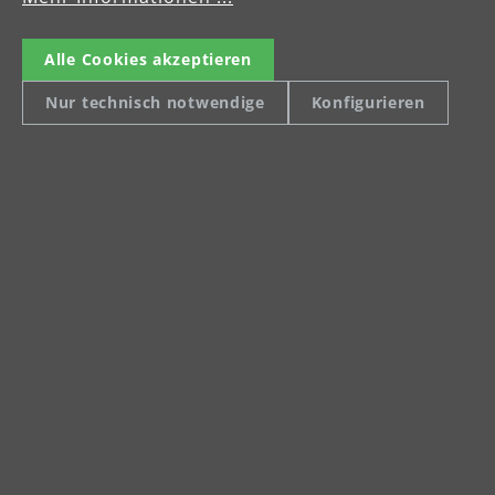
Alle Cookies akzeptieren
Nur technisch notwendige
Konfigurieren
Drei Jahre
Herstellergarantie
MENZER bürgt bei PRO LINE
Geräten mit einer
Herstellergarantie von drei
Jahren. Voraussetzung ist eine