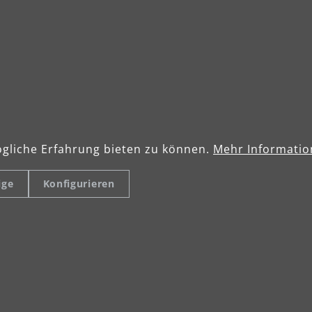
he Daten
Lieferumfang
: 116020000
MENZER ESM 406
Wassertank
–240 V ~ 50 Hz
Weiche und harte Bürste
gliche Erfahrung bieten zu können.
Mehr Information
ahme: 1.200 W
Schleifteller für Schleif- und 
ige
Konfigurieren
150 min⁻¹
Bürsten: Ø 406 mm