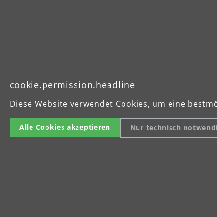
Technisc
Artikelnummer
cookie.permission.headline
Spannung: 220
Diese Website verwendet Cookies, um eine bestmö
Leistungsaufn
Gewicht: 32 kg
Alle Cookies akzeptieren
Nur technisch notwend
Drehzahl: ca. 
Schleifteller/