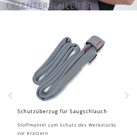
EXZENTERSCHLEIFER
Schutzüberzug für Saugschlauch
Un
Stoffmantel zum Schutz des Werkstücks
Ad
vor Kratzern
an