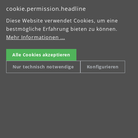
cookie.permission.headline
Diese Website verwendet Cookies, um eine
bestmögliche Erfahrung bieten zu können.
Mehr Informationen ...
Alle Cookies akzeptieren
Nur technisch notwendige
Konfigurieren
Multidisk-Teller
Sc
Schleifteller mit 5 Satelliten für 125 mm
Zu
Schleifscheiben
Sc