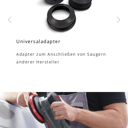
Universaladapter
Sa
Adapter zum Anschließen von Saugern
Fl
anderer Hersteller
Ab