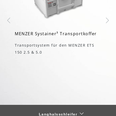
MENZER Systainer³ Transportkoffer
Mu
ub
Transportsystem für den MENZER ETS
Ha
150 2.5 & 5.0
(1
Langhalsschleifer