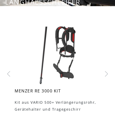
LANGHALSSCHLEIFER
MENZER RE 3000 KIT
Pr
5
Kit aus VARIO 500+ Verlängerungsrohr,
Ho
Gerätehalter und Tragegeschirr
fü