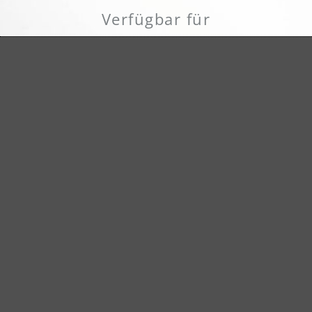
Verfügbar für
Bandschleifmaschinen
Randschleifmaschinen
Mehrscheibenmaschinen
Anwendungsbereiche
Holz