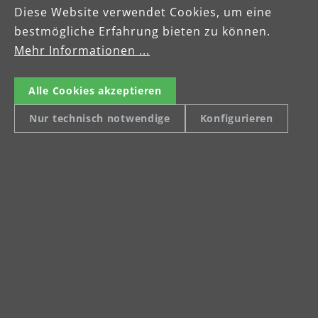
Diese Website verwendet Cookies, um eine
bestmögliche Erfahrung bieten zu können.
Mehr Informationen ...
Alle Cookies akzeptieren
Nur technisch notwendige
Konfigurieren
company.address.street
company.address.town
Tel: +49 (0) 34205 9 27 94 00
Fax: +49 (0) 34205 9 27 94 29
company.email
Imprint