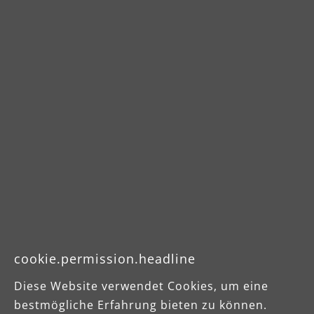
Welche Staubklassen gibt
es?
Gemäß der internationalen Norm EC 60
335-2-69 werden Stäube in die drei
Staubklassen unterteilt: L, M und H. Die
Berufsgenossenschaft informiert Sie
über die Klassifizierung der im Betrieb
anfallenden Stäube. Staubklassen
cookie.permission.headline
werden in sogenannten MAK-Werten
angegeben. Diese beschreiben die
Diese Website verwendet Cookies, um eine
maximal zulässige Konzentration am
bestmögliche Erfahrung bieten zu können.