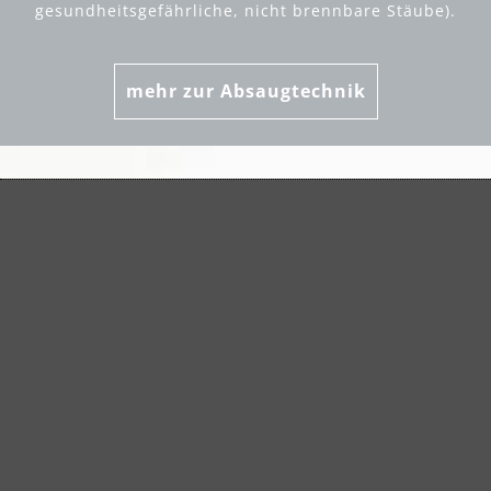
gesundheitsgefährliche, nicht brennbare Stäube).
mehr zur Absaugtechnik
Staubfrei Arbeiten - wir
beantworten Ihnen die
wichtigsten Fragen über
staubfreies Schleifen.