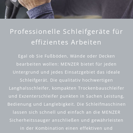
Professionelle Schleifgeräte für
effizientes Arbeiten
Egal ob Sie Fußböden, Wände oder Decken
bearbeiten wollen: MENZER bietet für jeden
Untergrund und jedes Einsatzgebiet das ideale
Schleifgerät. Die qualitativ hochwertigen
Langhalsschleifer, kompakten Trockenbauschleifer
und Exzenterschleifer punkten in Sachen Leistung,
Bedienung und Langlebigkeit. Die Schleifmaschinen
lassen sich schnell und einfach an die MENZER
Sicherheitssauger anschließen und gewährleisten
in der Kombination einen effektiven und