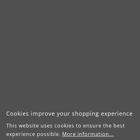
Sandy Held
Personalmanagerin
E-Mail: jobs@menzer-tools.com
Cookies improve your shopping experience
Tel: +49 (0) 34205 9 27 94 13
This website uses cookies to ensure the best
experience possible.
More information...