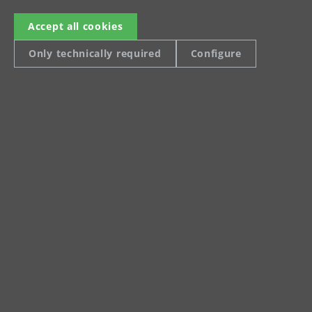
Accept all cookies
Only technically required
Configure
Celsiusstraße 20
04420 Markranstädt
Tel.: +49 (0) 34205 9 27 94 00
Fax: +49 (0) 34205 9 27 94 29
info@menzer-tools.com
Imprint
Data Protection Declaration
Terms and Conditions