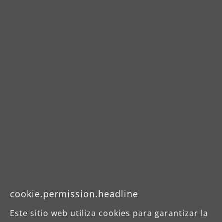
son obligatorios.
Política de privacidad *
Al seleccionar continuar, confirma
que ha leído nuestra
información de
protección de datos
y que ha
aceptado nuestros
términos y
condiciones generales
.
Enviar
cookie.permission.headline
Este sitio web utiliza cookies para garantizar la