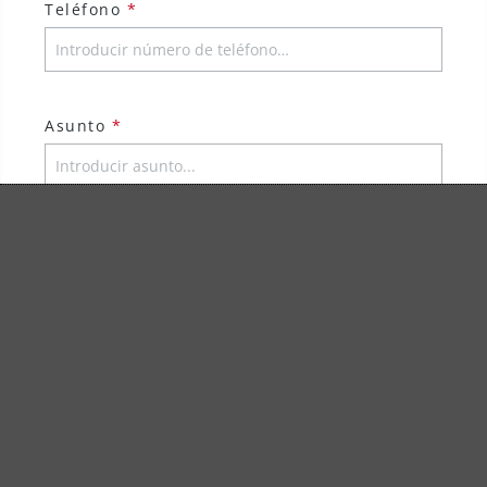
Teléfono
*
Asunto
*
Comentario
*
Los campos marcados con un asterisco (*)