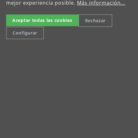
mejor experiencia posible.
Más información...
Celsiusstraße 20
Aceptar todas las cookies
Rechazar
04420 Markranstädt
Tel: +49 (0) 34205 9 27 94 00
Configurar
menzer.footer.fax
info@menzer-tools.com
Imprint
Data Protection Declaration
Terms and Conditions