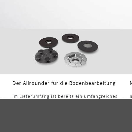
Der Allrounder für die Bodenbearbeitung
Im Lieferumfang ist bereits ein umfangreiches
Sortiment leicht wechselbarer Schleifteller für
m
alle gängigen Arbeiten zur
d
Untergrundvorbereitung enthalten. Mit dem
optional erhältlichen Schleifteller für Diamant-
H