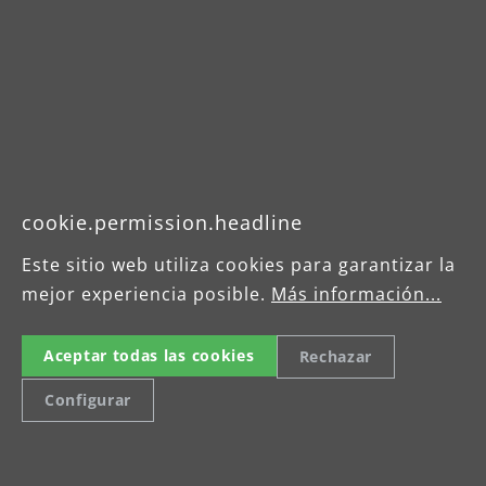
Downloads
Produktdatenblatt
Betriebsanleitung
Sicherheitshinweis
cookie.permission.headline
Hinweis Absaugung von
Este sitio web utiliza cookies para garantizar la
Holzstaub
mejor experiencia posible.
Más información...
Aceptar todas las cookies
Rechazar
Configurar